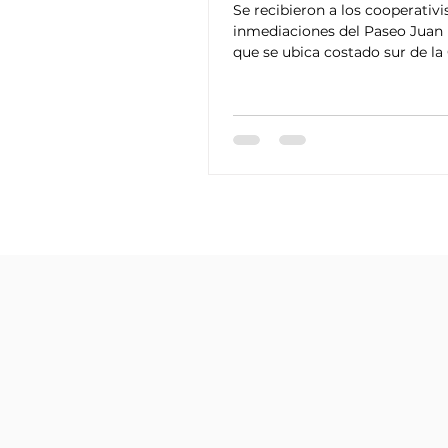
MATAGALPA.
Se recibieron a los cooperativi
EXPOCOOP 2022
inmediaciones del Paseo Juan 
que se ubica costado sur de la
San Pedro de la...