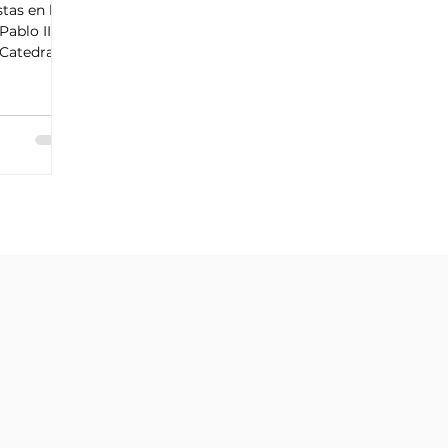
stas en las
Pablo II
 Catedral