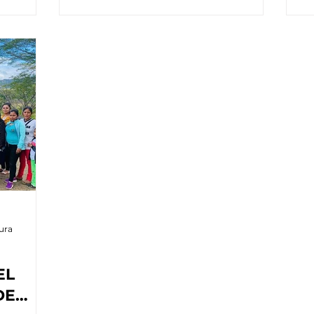
ura
EL
DE