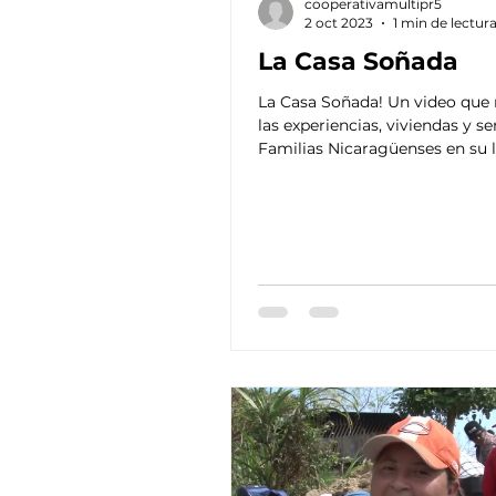
cooperativamultipr5
2 oct 2023
1 min de lectur
La Casa Soñada
La Casa Soñada! Un video que 
las experiencias, viviendas y se
Familias Nicaragüenses en su 
un Hàbitat digno.