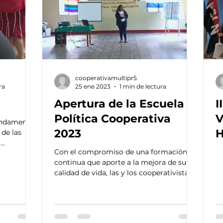
cooperativamultipr5
ra
25 ene 2023
1 min de lectura
Apertura de la Escuela
I
Política Cooperativa
V
undamental
2023
H
 de las
o
Con el compromiso de una formación
continua que aporte a la mejora de su
calidad de vida, las y los cooperativistas
de Vivienda del...