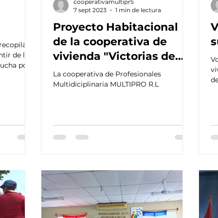
cooperativamultipr5
a
7 sept 2023
1 min de lectura
Proyecto Habitacional
V
de la cooperativa de
s
recopila
vivienda "Victorias de
ntir de las
Vo
lucha por
Noviembre"
vi
La cooperativa de Profesionales
de
Multidiciplinaria MULTIPRO R.L
su